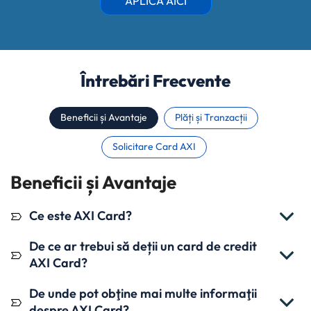
APLICĂ AICI
Întrebări Frecvente
Beneficii și Avantaje
Plăți și Tranzacții
Solicitare Card AXI
Beneficii și Avantaje
Ce este AXI Card?
De ce ar trebui să deții un card de credit
AXI Card?
De unde pot obţine mai multe informaţii
despre AXI Card?