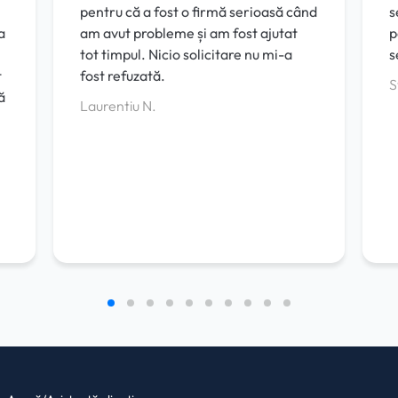
pentru că a fost o firmă serioasă când
s
a
am avut probleme și am fost ajutat
p
tot timpul. Nicio solicitare nu mi-a
s
t
fost refuzată.
S
ă
Laurentiu N.
i