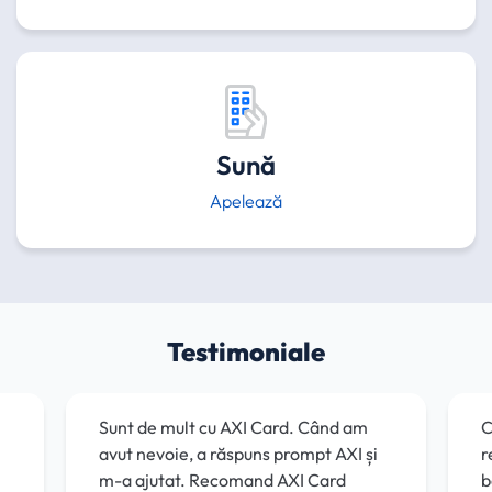
Sună
Apelează
Testimoniale
Sunt de mult cu AXI Card. Când am
C
avut nevoie, a răspuns prompt AXI și
r
m-a ajutat. Recomand AXI Card
b