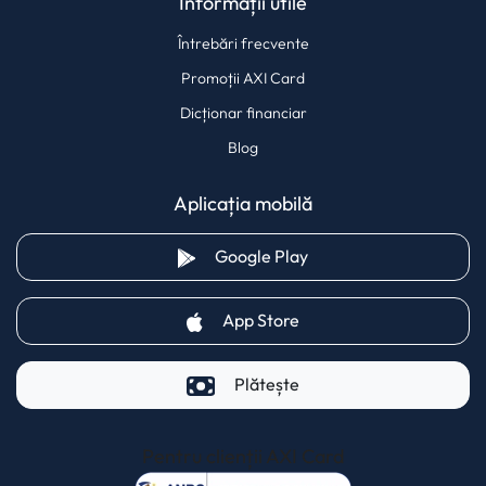
Informații utile
Întrebări frecvente
Promoții AXI Card
Dicționar financiar
Blog
Aplicația mobilă
(opens in a new tab)
Google Play
(opens in a new tab)
App Store
Plătește
Pentru clienții AXI Card
(opens in a new t