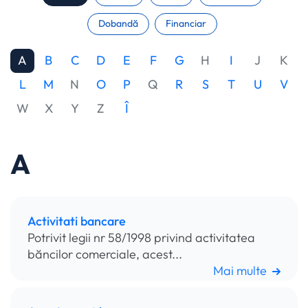
Dobandă
Financiar
A
B
C
D
E
F
G
H
I
J
K
L
M
N
O
P
Q
R
S
T
U
V
W
X
Y
Z
Î
A
Activitati bancare
Potrivit legii nr 58/1998 privind activitatea
băncilor comerciale, acest...
Mai multe