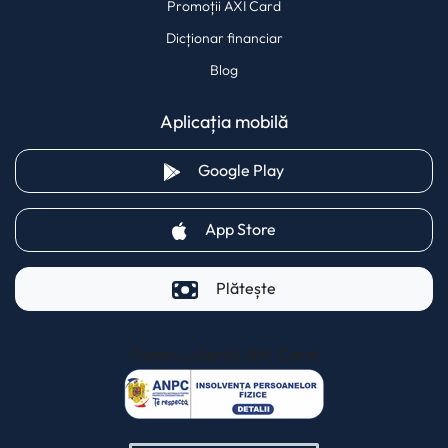
Promoții AXI Card
Dicționar financiar
Blog
Aplicația mobilă
(opens in a new tab)
Google Play
(opens in a new tab)
App Store
Plătește
Pentru clienții AXI Card
(opens in a new t