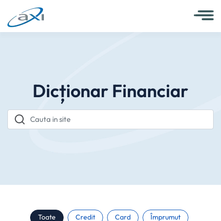
Dicționar Financiar
Cauta in site
Toate
Credit
Card
Împrumut