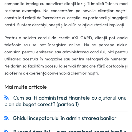
companiile înțeleg cu adevărat clienții lor și îi implică într-un mod
reciproc avantajos. Ne concentrăm pe nevoile clienților noștri,
construind relații de încredere cu aceștia, cu partenerii și angajații
noștri. Suntem deschiși, onești și loiali în relația cu toți cei implicați.
Pentru a solicita cardul de credit AXI CARD, clienții pot apela
telefonic sau se pot înregistra online. Nu se percepe niciun
comision pentru emiterea sau administrarea cardului, nici pentru
utilizarea acestuia în magazine sau pentru retrageri de numerar.
Ne dorim să facilităm accesul la servicii financiare fără obstacole și
să oferim o experiență convenabilă clienților noștri.
Mai multe articole
Cum sa iti administrezi finantele cu ajutorul unui
plan de buget corect? (partea 1)
Ghidul începatorului în administrarea banilor
Bugetul familiei – cum organizezi corect banii și