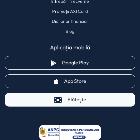
Întrebări frecvente
Promoții AXI Card
Dicționar financiar
Blog
Aplicația mobilă
(opens in a new tab)
Google Play
(opens in a new tab)
App Store
Plătește
Pentru clienții AXI Card
(opens in a new t